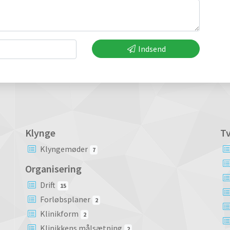
Indsend
Klynge
Tv
Klyngemøder
7
Organisering
Drift
15
Forløbsplaner
2
Klinikform
2
Klinikkens målsætning
2