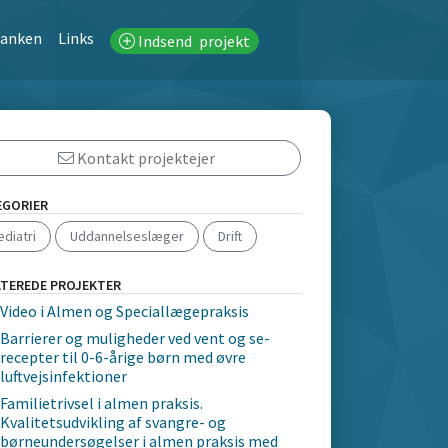
banken
Links
Indsend
projekt
Kontakt projektejer
EGORIER
diatri
Uddannelseslæger
Drift
ATEREDE PROJEKTER
Video i Almen og Speciallægepraksis
Barrierer og muligheder ved vent og se-
recepter til 0-6-årige børn med øvre
luftvejsinfektioner
Familietrivsel i almen praksis.
Kvalitetsudvikling af svangre- og
børneundersøgelser i almen praksis med