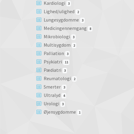
Kardiologi
3
Lighed/ulighed
2
Lungesygdomme
3
Medicingennemgang
8
Mikrobiologi
3
Multisygdom
2
Palliation
3
Psykiatri
11
Pædiatri
3
Reumatologi
2
Smerter
3
Ultralyd
4
Urologi
3
Øjensygdomme
1