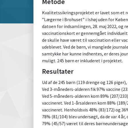
Metode
Kvalitetssikringsprojektet er lavet som et r
”Lægerne i Brohuset” i Ishøj uden for Københ
datoen for indsamlingen, 28. maj 2022, og re
vaccinationskort er gennemgået individuelt.
de skulle have været til vaccination eller 
udeblevet. Ved de børn, vi manglede journale
samtykke har kunne indhentes, er deres journ
muligt. 245 børn er inkluderet i projektet.
Resultater
Ud af de 245 børn (119 drenge og 126 piger),
Ved 3-måneders-alderen fik 97% vaccine (23
Ved 5-måneders-alderen kom 89% (207/233) 
vaccineret. Ved 1-årsalderen kom 88% (189/2
vaccineret. Henholdsvis 48% (83/172) og 36%
78% (81/104) blev undersøgt, da de var 4 år,
79% (45/57) været til deres børneundersøgel