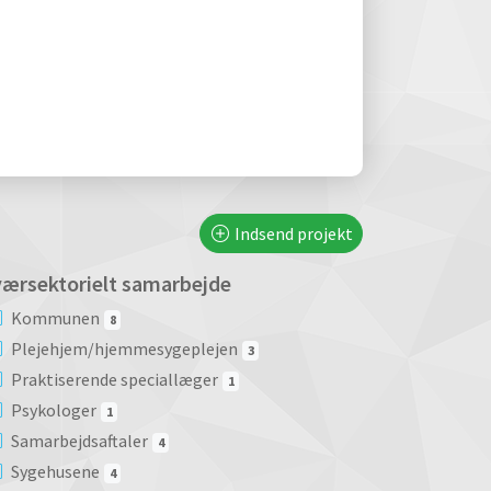
Indsend projekt
ærsektorielt samarbejde
Kommunen
8
Plejehjem/hjemmesygeplejen
3
Praktiserende speciallæger
1
Psykologer
1
Samarbejdsaftaler
4
Sygehusene
4