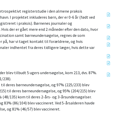
etrospektivt registerstudie i den almene praksis
avn. I projektet inkluderes børn, der er 0-6 år (født ved
gistreret i praksis). Børnenes journaler og
 Hvis der er gået mere end 2 måneder efter den dato, hvor
vaccination samt børneundersøgelse, regnes de som
r på, har vi taget kontakt til forældrene, og hvis
aler indhentet fra deres tidligere læger, hvis dette var
 der blev tilbudt 5 ugers undersøgelse, kom 213, dvs. 87%.
1/238).
til deres børneundersøgelse, og 97% (225/233) blev
15) til deres børneundersøgelse, og 95% (204/215) blev
 (48/135) kom til deres 2-års- og 3-årsundersøgelser.
 og 83% (86/104) blev vaccineret. Ved 5-årsalderen havde
se, og 81% (46/57) blev vaccineret.