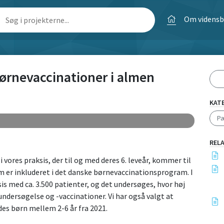
Om videns
ørnevaccinationer i almen
KAT
Pæ
REL
 vores praksis, der til og med deres 6. leveår, kommer til
 er inkluderet i det danske børnevaccinationsprogram. I
s med ca. 3.500 patienter, og det undersøges, hvor høj
undersøgelse og -vaccinationer. Vi har også valgt at
ydes børn mellem 2-6 år fra 2021.