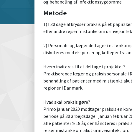
og behandling af infektionssygdomme.
Metode
1) I 30 dage afkrydser praksis på et papirsk
eller andre rejser mistanke om urinvejsinfekt
2) Personale og læger deltager i et lønkom
diskuteres med eksperter og kolleger fra and
Hvem inviteres til at deltage i projektet?
Praktiserende læger og praksispersonale i R
behandling af patienter med mistænkt akut UV
regioner i Danmark.
Hvad skal praksis gøre?
Primo januar 2020 modtager praksis en konv
periode på 30 arbejdsdage i januar/februar 
alle patienter ≥ 18 år, der håndteres i prak
rejser mistanke om akut urinvejsinfektion.