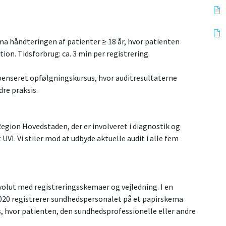
ema håndteringen af patienter ≥ 18 år, hvor patienten
ion. Tidsforbrug: ca. 3 min per registrering.
penseret opfølgningskursus, hvor auditresultaterne
re praksis.
egion Hovedstaden, der er involveret i diagnostik og
I. Vi stiler mod at udbyde aktuelle audit i alle fem
olut med registreringsskemaer og vejledning. I en
2020 registrerer sundhedspersonalet på et papirskema
sis, hvor patienten, den sundhedsprofessionelle eller andre