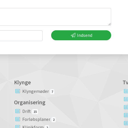
Indsend
Klynge
Tv
Klyngemøder
7
Organisering
Drift
15
Forløbsplaner
2
Klinikform
2