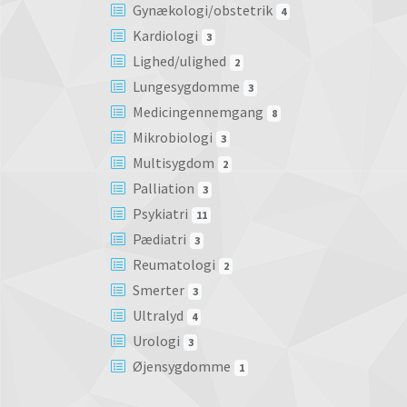
Gynækologi/obstetrik
4
Kardiologi
3
Lighed/ulighed
2
Lungesygdomme
3
Medicingennemgang
8
Mikrobiologi
3
Multisygdom
2
Palliation
3
Psykiatri
11
Pædiatri
3
Reumatologi
2
Smerter
3
Ultralyd
4
Urologi
3
Øjensygdomme
1