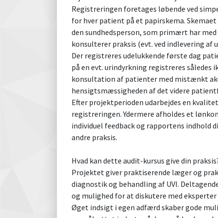
Registreringen foretages løbende ved simp
for hver patient på et papirskema. Skemaet 
den sundhedsperson, som primært har med p
konsulterer praksis (evt. ved indlevering af
Der registreres udelukkende første dag pat
på en evt. urindyrkning registreres således i
konsultation af patienter med mistænkt aku
hensigtsmæssigheden af det videre patient
Efter projektperioden udarbejdes en kvalitet
registreringen. Ydermere afholdes et lønko
individuel feedback og rapportens indhold 
andre praksis.
Hvad kan dette audit-kursus give din praksis
Projektet giver praktiserende læger og prak
diagnostik og behandling af UVI. Deltagende
og mulighed for at diskutere med eksperter
Øget indsigt i egen adfærd skaber gode muli