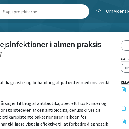
Om videns
jsinfektioner i almen praksis -
KAT
Ur
n af diagnostik og behandling af patienter med mistænkt
REL
 årsager til brug af antibiotika, specielt hos kvinder og
or størstedelen af den antibiotika, der udskrives til
otikaresistente bakterier øger risikoen for
r tidligere vist sig effektive til at forbedre diagnostik