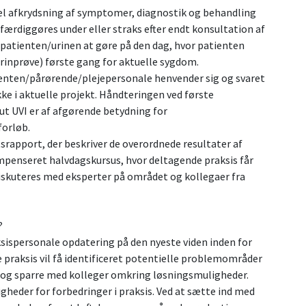
el afkrydsning af symptomer, diagnostik og behandling
færdiggøres under eller straks efter endt konsultation af
atienten/urinen at gøre på den dag, hvor patienten
 urinprøve) første gang for aktuelle sygdom.
ienten/pårørende/plejepersonale henvender sig og svaret
kke i aktuelle projekt. Håndteringen ved første
t UVI er af afgørende betydning for
forløb.
srapport, der beskriver de overordnede resultater af
mpenseret halvdagskursus, hvor deltagende praksis får
diskuteres med eksperter på området og kollegaer fra
?
sispersonale opdatering på den nyeste viden inden for
 praksis vil få identificeret potentielle problemområder
 og sparre med kolleger omkring løsningsmuligheder.
gheder for forbedringer i praksis. Ved at sætte ind med