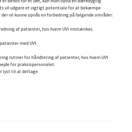
r er behov for et løft, kan man opnå en bæredygtig
ats vil udgøre et vigtigt potentiale for at bekæmpe
at der vil kunne opnås en forbedring på følgende områder:
dredning af patienter, hos hvem UVI mistænkes.
patienter med UVI.
ring rutiner for håndtering af patienter, hos hvem UVI
ejde for praksispersonalet.
 lyst til at deltage.